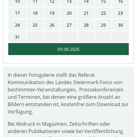
10
11
12
13
14
15
16
17
18
19
20
21
22
23
24
25
26
27
28
29
30
31
09.08.2026
In dieser Fotogalerie stellt das Referat
Kommunikation des Landes Steiermark Fotos von
bestimmten Veranstaltungen, Pressekonferenzen
und Terminen, bei denen eine größere Anzahl an
Bildern entstanden ist, kostenfrei zum Download zur
Verfügung.
Bei Abdruck in Magazinen, Zeitschriften oder
anderen Publikationen sowie bei Veröffentlichung