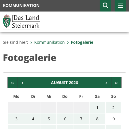
KOMMUNIKATION
Sie sind hier:
Kommunikation
Fotogalerie
Fotogalerie
AUGUST 2026
Mo
Di
Mi
Do
Fr
Sa
So
1
2
3
4
5
6
7
8
9