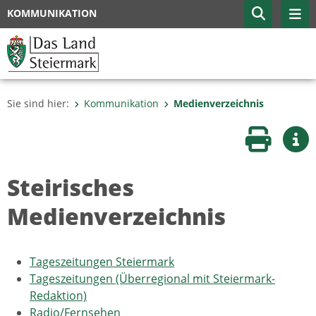
KOMMUNIKATION
Sie sind hier:
Kommunikation
Medienverzeichnis
Seite druc
Wei
Steirisches
Medienverzeichnis
Tageszeitungen Steiermark
Tageszeitungen (Überregional mit Steiermark-
Redaktion)
Radio/Fernsehen