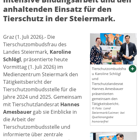
anhaltenden Einsatz für den
Tierschutz in der Steiermark.
Graz (1. Juli 2026).- Die
Tierschutzombudsfrau des
Landes Steiermark,
Karoline
Schlögl
, präsentierte heute
Vormittag (1. Juli 2026) im
Tierschutzombudsfra
Medienzentrum Steiermark den
u Karoline Schlögl
und
Tätigkeitsbericht der
Tierschutzlandesrat
Tierschutzombudsstelle für die
Hannes Amesbauer
präsentierten
Jahre 2024 und 2025. Gemeinsam
gemeinsam den
mit Tierschutzlandesrat
Hannes
Tätigkeitsbericht.
© Foto: Land
Amesbauer
gab sie Einblicke in
Steiermark/Laimer; bei
Quellenangabe
die Arbeit der
honorarfrei
Tierschutzombudsstelle und
informierte über zentrale