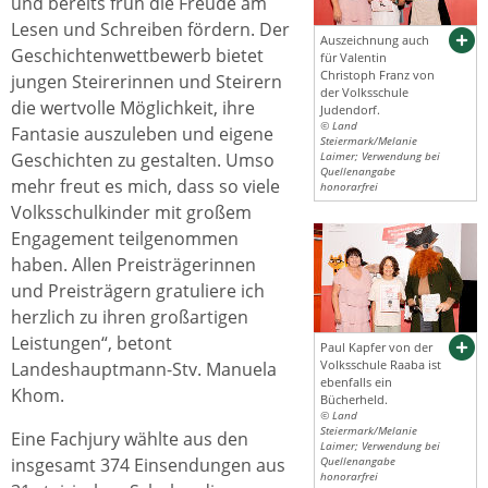
und bereits früh die Freude am
Lesen und Schreiben fördern. Der
Auszeichnung auch
Geschichtenwettbewerb bietet
für Valentin
Christoph Franz von
jungen Steirerinnen und Steirern
der Volksschule
die wertvolle Möglichkeit, ihre
Judendorf.
© Land
Fantasie auszuleben und eigene
Steiermark/Melanie
Geschichten zu gestalten. Umso
Laimer; Verwendung bei
Quellenangabe
mehr freut es mich, dass so viele
honorarfrei
Volksschulkinder mit großem
Engagement teilgenommen
haben. Allen Preisträgerinnen
und Preisträgern gratuliere ich
herzlich zu ihren großartigen
Leistungen“, betont
Paul Kapfer von der
Volksschule Raaba ist
Landeshauptmann-Stv. Manuela
ebenfalls ein
Khom.
Bücherheld.
© Land
Steiermark/Melanie
Eine Fachjury wählte aus den
Laimer; Verwendung bei
insgesamt 374 Einsendungen aus
Quellenangabe
honorarfrei