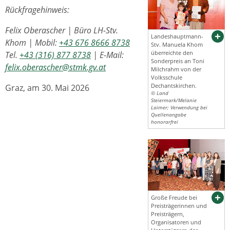
Rückfragehinweis:
Felix Oberascher | Büro LH-Stv.
Landeshauptmann-
Khom | Mobil:
+43 676 8666 8738
Stv. Manuela Khom
überreichte den
Tel.
+43 (316) 877 8738
| E-Mail:
Sonderpreis an Toni
felix.oberascher@stmk.gv.at
Milchrahm von der
Volksschule
Dechantskirchen.
Graz, am 30. Mai 2026
© Land
Steiermark/Melanie
Laimer; Verwendung bei
Quellenangabe
honorarfrei
Große Freude bei
Preisträgerinnen und
Preisträgern,
Organisatoren und