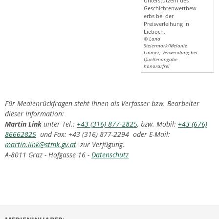
Unterstützern des
Geschichtenwettbew
erbs bei der
Preisverleihung in
Lieboch.
© Land
Steiermark/Melanie
Laimer; Verwendung bei
Quellenangabe
honorarfrei
Für Medienrückfragen steht Ihnen als Verfasser bzw. Bearbeiter
dieser Information:
Martin Link
unter Tel.:
+43 (316) 877-2825
, bzw. Mobil:
+43 (676)
86662825
und Fax: +43 (316) 877-2294 oder E-Mail:
martin.link@stmk.gv.at
zur Verfügung.
A-8011 Graz - Hofgasse 16 -
Datenschutz