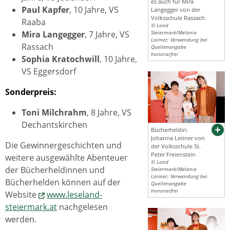
es auch für Mira
Paul Kapfer
, 10 Jahre, VS
Langegger von der
Volksschule Rassach.
Raaba
© Land
Mira Langegger
, 7 Jahre, VS
Steiermark/Melanie
Laimer; Verwendung bei
Rassach
Quellenangabe
honorarfrei
Sophia Kratochwill
, 10 Jahre,
VS Eggersdorf
Sonderpreis:
Toni Milchrahm
, 8 Jahre, VS
Dechantskirchen
Bücherheldin:
Johanna Leitner von
Die Gewinnergeschichten und
der Volksschule St.
Peter Freienstein
weitere ausgewählte Abenteuer
© Land
der Bücherheldinnen und
Steiermark/Melanie
Laimer; Verwendung bei
Bücherhelden können auf der
Quellenangabe
honorarfrei
Website
www.leseland-
steiermark.at
nachgelesen
werden.