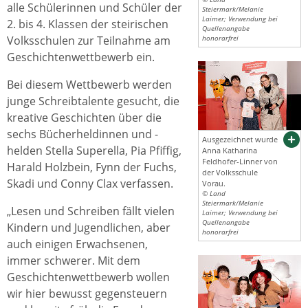
alle Schülerinnen und Schüler der
Steiermark/Melanie
Laimer; Verwendung bei
2. bis 4. Klassen der steirischen
Quellenangabe
Volksschulen zur Teilnahme am
honorarfrei
Geschichtenwettbewerb ein.
Bei diesem Wettbewerb werden
junge Schreibtalente gesucht, die
kreative Geschichten über die
sechs Bücherheldinnen und -
Ausgezeichnet wurde
helden Stella Superella, Pia Pfiffig,
Anna Katharina
Feldhofer-Linner von
Harald Holzbein, Fynn der Fuchs,
der Volksschule
Skadi und Conny Clax verfassen.
Vorau.
© Land
Steiermark/Melanie
„Lesen und Schreiben fällt vielen
Laimer; Verwendung bei
Quellenangabe
Kindern und Jugendlichen, aber
honorarfrei
auch einigen Erwachsenen,
immer schwerer. Mit dem
Geschichtenwettbewerb wollen
wir hier bewusst gegensteuern