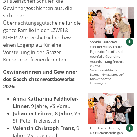
31 steirischen Schulen die
Gewinnergeschichten aus, die
sich über
Übernachtungsgutscheine für die
ganze Familie in den „ZWEI &
MEHR“-Vorteilsbetrieben bzw.
Sophia Kratochwill
einen Logenplatz für eine
von der Volksschule
Vorstellung in der Grazer
Eggersdorf durfte sich
ebenfalls über eine
Kinderoper freuen konnten.
Auszeichnung freuen.
© Land
Steiermark/Melanie
Gewinnerinnen und Gewinner
Laimer; Verwendung bei
des Geschichtenwettbewerbs
Quellenangabe
honorarfrei
2026:
Anna Katharina Feldhofer-
Linner
, 9 Jahre, VS Vorau
Johanna Leitner, 8 Jahre
, VS
St. Peter Freienstein
Valentin Christoph Franz
, 9
Eine Auszeichnung
als Bücherheldin gab
Jahre, VS Judendorf