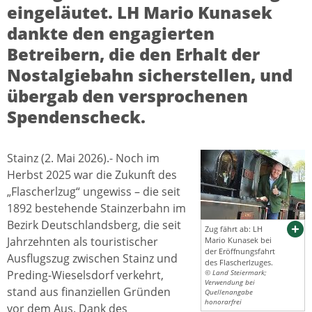
eingeläutet. LH Mario Kunasek
dankte den engagierten
Betreibern, die den Erhalt der
Nostalgiebahn sicherstellen, und
übergab den versprochenen
Spendenscheck.
Stainz (2. Mai 2026).- Noch im
Herbst 2025 war die Zukunft des
„Flascherlzug“ ungewiss – die seit
1892 bestehende Stainzerbahn im
Bezirk Deutschlandsberg, die seit
Zug fährt ab: LH
Jahrzehnten als touristischer
Mario Kunasek bei
der Eröffnungsfahrt
Ausflugszug zwischen Stainz und
des Flascherlzuges.
Preding-Wieselsdorf verkehrt,
© Land Steiermark;
Verwendung bei
stand aus finanziellen Gründen
Quellenangabe
honorarfrei
vor dem Aus. Dank des