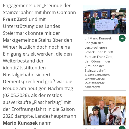
Engagements der „Freunde der
Stainzerbahn“ mit ihrem Obmann
Franz Zettl
und mit
Unterstützung des Landes
Steiermark konnte mit der
LH Mario Kunasek
Marktgemeinde Stainz über den
übergab den
Winter letztlich doch noch eine
versprochenen
Scheck über 11.600
Einigung erzielt werden, die den
Euro an Franz Zettl,
Weiterbestand der
den Obmann der
„Freunde der
identitätsstiftenden
Stainzerbahn“.
Nostalgiebahn sichert.
© Land Steiermark;
Verwendung bei
Dementsprechend groß war die
Quellenangabe
honorarfrei
Freude am heutigen Nachmittag
(02.05.2026), als der restlos
ausverkaufte „Flascherlzug“ mit
der Eröffnungsfahrt in die Saison
2026 dampfte. Landeshauptmann
Mario Kunasek
nahm