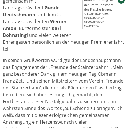
gemeinsam mit
Beste Stimmung bei
der Eröffnungsfahrt
Landtagspräsident
Gerald
des Flascherlzuges.
Deutschmann
und dem 2.
© Land Steiermark;
Verwendung bei
Landtagspräsidenten
Werner
Quellenangabe
honorarfrei
Amon
, Bürgermeister
Karl
Bohnstingl
und vielen weiteren
Ehrengästen persönlich an der heutigen Premierenfahrt
teil.
In seinen Grußworten würdigte der Landeshauptmann
das Engagement der „Freunde der Stainzerbahn“: „Mein
ganz besonderer Dank gilt am heutigen Tag Obmann
Franz Zettl und seinen Mitstreitern vom Verein ,Freunde
der Stainzerbahn‘, die nun als Pächter den Flascherlzug
betreiben. Sie haben es möglich gemacht, den
Fortbestand dieser Nostalgiebahn zu sichern und im
wahrsten Sinne des Wortes ,auf Schiene zu bringen‘. Ich
weiß, dass mit dieser erfolgreichen gemeinsamen
Anstrengung ein Herzenswunsch vieler