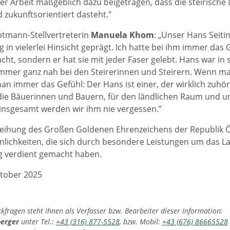
ner Arbeit maßgeblich dazu beigetragen, dass die steirische
d zukunftsorientiert dasteht.″
tmann-Stellvertreterin
Manuela Khom
: „Unser Hans Seiti
g in vielerlei Hinsicht geprägt. Ich hatte bei ihm immer das 
cht, sondern er hat sie mit jeder Faser gelebt. Hans war in s
mmer ganz nah bei den Steirerinnen und Steirern. Wenn m
man immer das Gefühl: Der Hans ist einer, der wirklich zuhö
die Bäuerinnen und Bauern, für den ländlichen Raum und 
insgesamt werden wir ihm nie vergessen.”
leihung des Großen Goldenen Ehrenzeichens der Republik Ö
lichkeiten, die sich durch besondere Leistungen um das L
g verdient gemacht haben.
ktober 2025
fragen steht Ihnen als Verfasser bzw. Bearbeiter dieser Information:
berger
unter Tel.:
+43 (316) 877-5528
, bzw. Mobil:
+43 (676) 86665528