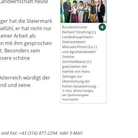
 Landwirtschaft heute
nger hat die Steiermark
Bundesminister
Gefühl, er hat nicht nur
Norbert Totschnig (l.),
einer Arbeit als
Landeshauptmann-
Stellvertreterin
an mit ihm gesprochen
Manuela Khom (3.v.l.)
rt. Besonders sein
und Agrarlandesrätin
Simone
unsere schöne
Schmiedtbauer (r.)
gratulierten der
Familie von Hans
Seitinger zur
sterreich würdigt der
Überreichung der
and und seine
hohen Auszeichnung.
© Foto: Brand Images;
bei Quellenangabe
honorarfrei
und Fax: +43 (316) 877-2294 oder E-Mail: