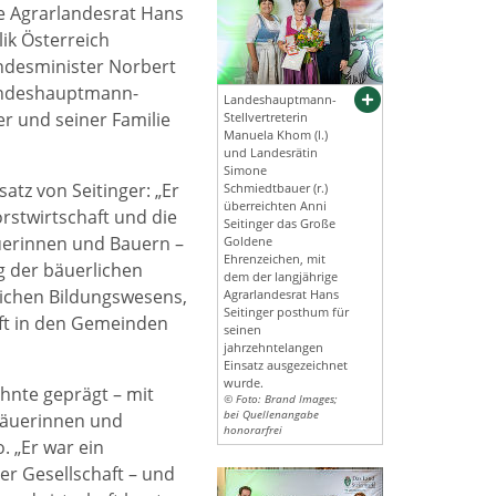
e Agrarlandesrat Hans
ik Österreich
undesminister Norbert
Landeshauptmann-
Landeshauptmann-
r und seiner Familie
Stellvertreterin
Manuela Khom (l.)
und Landesrätin
Simone
atz von Seitinger: „Er
Schmiedtbauer (r.)
überreichten Anni
orstwirtschaft und die
Seitinger das Große
uerinnen und Bauern –
Goldene
Ehrenzeichen, mit
g der bäuerlichen
dem der langjährige
lichen Bildungswesens,
Agrarlandesrat Hans
Seitinger posthum für
ft in den Gemeinden
seinen
jahrzehntelangen
Einsatz ausgezeichnet
wurde.
ehnte geprägt – mit
© Foto: Brand Images;
bei Quellenangabe
Bäuerinnen und
honorarfrei
. „Er war ein
er Gesellschaft – und