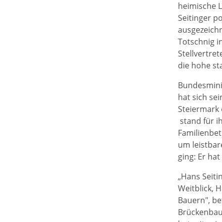
heimische L
Seitinger 
ausgezeichn
Totschnig 
Stellvertre
die hohe st
Bundesmini
hat sich se
Steiermark 
stand für i
Familienbet
um leistba
ging: Er hat
„Hans Seiti
Weitblick, 
Bauern", be
Brückenbaue