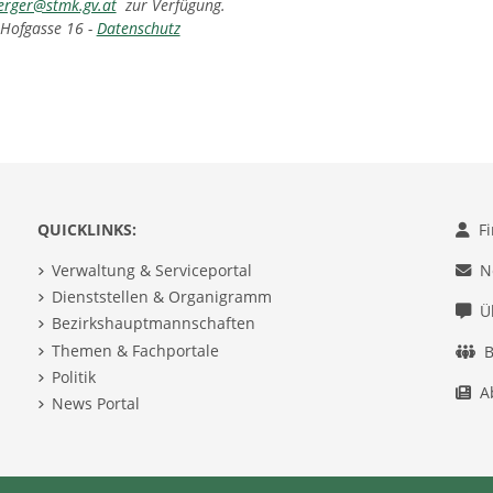
erger@stmk.gv.at
zur Verfügung.
 Hofgasse 16 -
Datenschutz
QUICKLINKS:
F
Verwaltung & Serviceportal
N
Dienststellen & Organigramm
Ü
Bezirkshauptmannschaften
Themen & Fachportale
B
Politik
A
News Portal