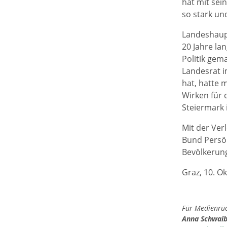
hat mit sei
so stark un
Landeshaup
20 Jahre lan
Politik gema
Landesrat i
hat, hatte 
Wirken für 
Steiermark 
Mit der Ver
Bund Persön
Bevölkerun
Graz, 10. O
Für Medienrück
Anna Schwai