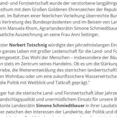
and- und Forstwirtschaft wurde der verstorbene langjährig
posthum mit dem Großen Goldenen Ehrenzeichen der Republ
et. Im Rahmen einer feierlichen Verleihung überreichte B
in Vertretung des Bundespräsidenten und im Beisein von 
terin Manuela Khom, Agrarlandesrätin Simone Schmiedtbaue
aatliche Auszeichnung an seine Frau Anni Seitinger.
ster
Norbert Totschnig
würdigte den jahrzehntelangen Eins
in ganzes Leben mit großer Leidenschaft für die Land- und F
eingesetzt. Das Wohl der Menschen – insbesondere der Bä
hn stets im Zentrum seines Handelns. Ob es um die Stärkun
riebe, die Weiterentwicklung des steirischen landwirtschaft
ren Wohnbau oder um eine zukunftssichere Wasserwirtscha
 die Politik mit Weitblick und Tatkraft geprägt.″
nger hat die steirische Land- und Forstwirtschaft über Jahrz
Handschlagqualität und unermüdlichem Einsatz für unsere 
tonte Landesrätin
Simone Schmiedtbauer
in ihrer Laudatio
r zwischen den Interessen der Landwirte, der Politik und d