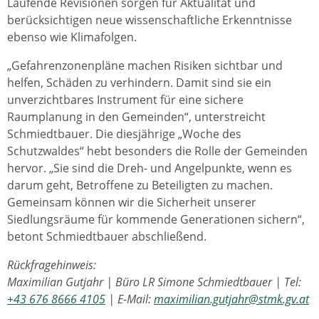
Laufende Revisionen sorgen für Aktualität und
berücksichtigen neue wissenschaftliche Erkenntnisse
ebenso wie Klimafolgen.
„Gefahrenzonenpläne machen Risiken sichtbar und
helfen, Schäden zu verhindern. Damit sind sie ein
unverzichtbares Instrument für eine sichere
Raumplanung in den Gemeinden“, unterstreicht
Schmiedtbauer. Die diesjährige „Woche des
Schutzwaldes“ hebt besonders die Rolle der Gemeinden
hervor. „Sie sind die Dreh- und Angelpunkte, wenn es
darum geht, Betroffene zu Beteiligten zu machen.
Gemeinsam können wir die Sicherheit unserer
Siedlungsräume für kommende Generationen sichern“,
betont Schmiedtbauer abschließend.
Rückfragehinweis:
Maximilian Gutjahr | Büro LR Simone Schmiedtbauer | Tel:
+43 676 8666 4105
| E-Mail:
maximilian.gutjahr@stmk.gv.at