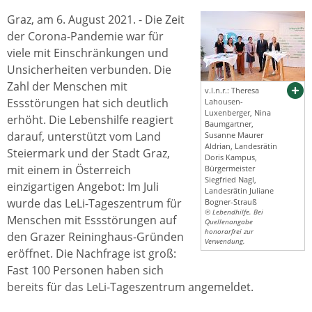
Graz, am 6. August 2021. - Die Zeit
der Corona-Pandemie war für
viele mit Einschränkungen und
Unsicherheiten verbunden. Die
Zahl der Menschen mit
v.l.n.r.: Theresa
Essstörungen hat sich deutlich
Lahousen-
Luxenberger, Nina
erhöht. Die Lebenshilfe reagiert
Baumgartner,
darauf, unterstützt vom Land
Susanne Maurer
Aldrian, Landesrätin
Steiermark und der Stadt Graz,
Doris Kampus,
mit einem in Österreich
Bürgermeister
Siegfried Nagl,
einzigartigen Angebot: Im Juli
Landesrätin Juliane
wurde das LeLi-Tageszentrum für
Bogner-Strauß
© Lebendhilfe. Bei
Menschen mit Essstörungen auf
Quellenangabe
honorarfrei zur
den Grazer Reininghaus-Gründen
Verwendung.
eröffnet. Die Nachfrage ist groß:
Fast 100 Personen haben sich
bereits für das LeLi-Tageszentrum angemeldet.