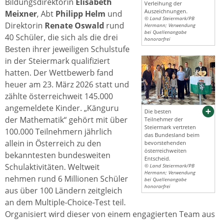
Bildungsdirektorin
Elisabeth
Verleihung der
Auszeichnungen.
Meixner
, Abt
Philipp Helm
und
© Land Steiermark/PB
Direktorin
Renate Oswald
rund
Hermann; Verwendung
bei Quellenangabe
40 Schüler, die sich als die drei
honorarfrei
Besten ihrer jeweiligen Schulstufe
in der Steiermark qualifiziert
hatten. Der Wettbewerb fand
heuer am 23. März 2026 statt und
zählte österreichweit 145.000
angemeldete Kinder. „Känguru
Die besten
der Mathematik“ gehört mit über
Teilnehmer der
Steiermark vertreten
100.000 Teilnehmern jährlich
das Bundesland beim
allein in Österreich zu den
bevorstehenden
österreichweiten
bekanntesten bundesweiten
Entscheid.
Schulaktivitäten. Weltweit
© Land Steiermark/PB
Hermann; Verwendung
nehmen rund 6 Millionen Schüler
bei Quellenangabe
honorarfrei
aus über 100 Ländern zeitgleich
an dem Multiple-Choice-Test teil.
Organisiert wird dieser von einem engagierten Team aus