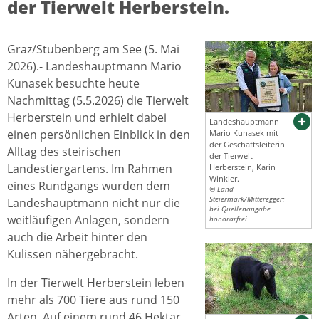
der Tierwelt Herberstein.
Graz/Stubenberg am See (5. Mai
2026).- Landeshauptmann Mario
Kunasek besuchte heute
Nachmittag (5.5.2026) die Tierwelt
Herberstein und erhielt dabei
Landeshauptmann
einen persönlichen Einblick in den
Mario Kunasek mit
der Geschäftsleiterin
Alltag des steirischen
der Tierwelt
Landestiergartens. Im Rahmen
Herberstein, Karin
Winkler.
eines Rundgangs wurden dem
© Land
Steiermark/Mitteregger;
Landeshauptmann nicht nur die
bei Quellenangabe
weitläufigen Anlagen, sondern
honorarfrei
auch die Arbeit hinter den
Kulissen nähergebracht.
In der Tierwelt Herberstein leben
mehr als 700 Tiere aus rund 150
Arten. Auf einem rund 46 Hektar