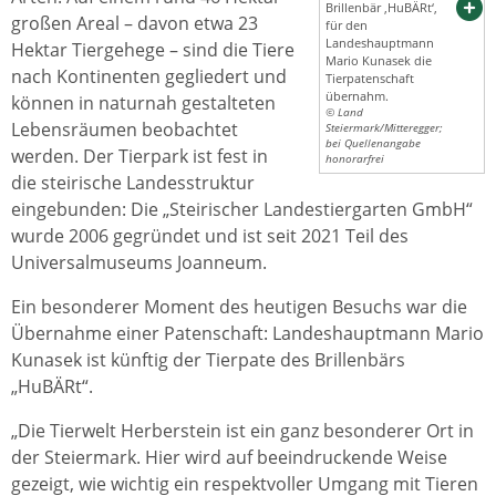
Brillenbär ‚HuBÄRt‘,
großen Areal – davon etwa 23
für den
Landeshauptmann
Hektar Tiergehege – sind die Tiere
Mario Kunasek die
nach Kontinenten gegliedert und
Tierpatenschaft
übernahm.
können in naturnah gestalteten
© Land
Lebensräumen beobachtet
Steiermark/Mitteregger;
bei Quellenangabe
werden. Der Tierpark ist fest in
honorarfrei
die steirische Landesstruktur
eingebunden: Die „Steirischer Landestiergarten GmbH“
wurde 2006 gegründet und ist seit 2021 Teil des
Universalmuseums Joanneum.
Ein besonderer Moment des heutigen Besuchs war die
Übernahme einer Patenschaft: Landeshauptmann Mario
Kunasek ist künftig der Tierpate des Brillenbärs
„HuBÄRt“.
„Die Tierwelt Herberstein ist ein ganz besonderer Ort in
der Steiermark. Hier wird auf beeindruckende Weise
gezeigt, wie wichtig ein respektvoller Umgang mit Tieren