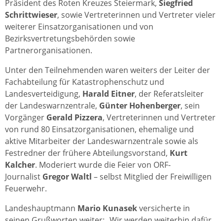
Präsident des Roten Kreuzes Steiermark,
Siegfried
Schrittwieser
, sowie Vertreterinnen und Vertreter vieler
weiterer Einsatzorganisationen und von
Bezirksvertretungsbehörden sowie
Partnerorganisationen.
Unter den Teilnehmenden waren weiters der Leiter der
Fachabteilung für Katastrophenschutz und
Landesverteidigung,
Harald Eitner
, der Referatsleiter
der Landeswarnzentrale,
Günter Hohenberger
, sein
Vorgänger
Gerald Pizzera
, Vertreterinnen und Vertreter
von rund 80 Einsatzorganisationen, ehemalige und
aktive Mitarbeiter der Landeswarnzentrale sowie als
Festredner der frühere Abteilungsvorstand,
Kurt
Kalcher
. Moderiert wurde die Feier von ORF-
Journalist
Gregor Waltl
– selbst Mitglied der Freiwilligen
Feuerwehr.
Landeshauptmann
Mario Kunasek
versicherte in
seinen Grußworten weiter: „Wir werden weiterhin dafür