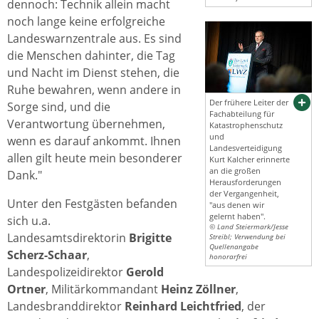
dennoch: Technik allein macht
noch lange keine erfolgreiche
Landeswarnzentrale aus. Es sind
die Menschen dahinter, die Tag
und Nacht im Dienst stehen, die
Ruhe bewahren, wenn andere in
Der frühere Leiter der
Sorge sind, und die
Fachabteilung für
Verantwortung übernehmen,
Katastrophenschutz
und
wenn es darauf ankommt. Ihnen
Landesverteidigung
allen gilt heute mein besonderer
Kurt Kalcher erinnerte
an die großen
Dank."
Herausforderungen
der Vergangenheit,
Unter den Festgästen befanden
"aus denen wir
gelernt haben".
sich u.a.
© Land Steiermark/Jesse
Landesamtsdirektorin
Brigitte
Streibl; Verwendung bei
Quellenangabe
Scherz-Schaar
,
honorarfrei
Landespolizeidirektor
Gerold
Ortner
, Militärkommandant
Heinz Zöllner
,
Landesbranddirektor
Reinhard Leichtfried
, der