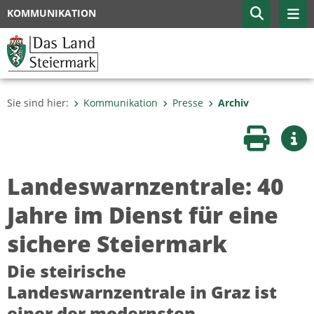
KOMMUNIKATION
Sie sind hier:
Kommunikation
Presse
Archiv
Seite druc
Wei
Landeswarnzentrale: 40
Jahre im Dienst für eine
sichere Steiermark
Die steirische
Landeswarnzentrale in Graz ist
einer der modernsten