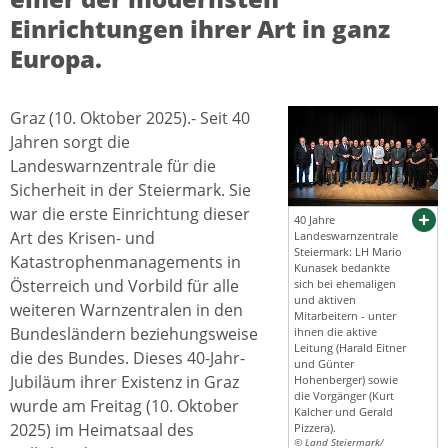
Einrichtungen ihrer Art in ganz
Europa.
Graz (10. Oktober 2025).- Seit 40
Jahren sorgt die
Landeswarnzentrale für die
Sicherheit in der Steiermark. Sie
war die erste Einrichtung dieser
40 Jahre
Art des Krisen- und
Landeswarnzentrale
Steiermark: LH Mario
Katastrophenmanagements in
Kunasek bedankte
Österreich und Vorbild für alle
sich bei ehemaligen
und aktiven
weiteren Warnzentralen in den
Mitarbeitern - unter
Bundesländern beziehungsweise
ihnen die aktive
Leitung (Harald Eitner
die des Bundes. Dieses 40-Jahr-
und Günter
Jubiläum ihrer Existenz in Graz
Hohenberger) sowie
die Vorgänger (Kurt
wurde am Freitag (10. Oktober
Kalcher und Gerald
2025) im Heimatsaal des
Pizzera).
© Land Steiermark/