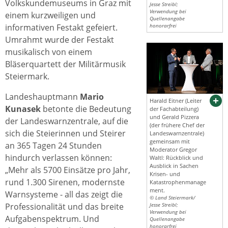
Volkskundemuseums in Graz mit
Jesse Streibl;
Verwendung bei
einem kurzweiligen und
Quellenangabe
informativen Festakt gefeiert.
honorarfrei
Umrahmt wurde der Festakt
musikalisch von einem
Bläserquartett der Militärmusik
Steiermark.
Landeshauptmann
Mario
Harald Eitner (Leiter
Kunasek
betonte die Bedeutung
der Fachabteilung)
und Gerald Pizzera
der Landeswarnzentrale, auf die
(der frühere Chef der
sich die Steierinnen und Steirer
Landeswarnzentrale)
gemeinsam mit
an 365 Tagen 24 Stunden
Moderator Gregor
hindurch verlassen können:
Waltl: Rückblick und
Ausblick in Sachen
„Mehr als 5700 Einsätze pro Jahr,
Krisen- und
rund 1.300 Sirenen, modernste
Katastrophenmanage
ment.
Warnsysteme - all das zeigt die
© Land Steiermark/
Professionalität und das breite
Jesse Streibl;
Verwendung bei
Aufgabenspektrum. Und
Quellenangabe
honorarfrei