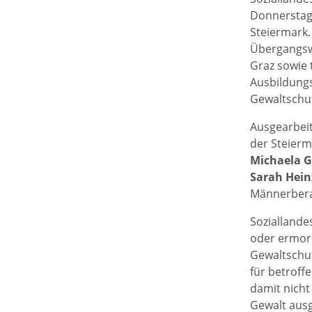
Donnerstag 
Steiermark.
Übergangsw
Graz sowie 
Ausbildungso
Gewaltschu
Ausgearbei
der Steierm
Michaela 
Sarah Hein
Männerbera
Soziallande
oder ermord
Gewaltschut
für betroff
damit nicht
Gewalt ausge