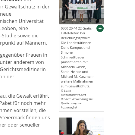
r Gewaltschutz in der
 neue
ischen Universität
 Leoben, eine
0800 20 44 22 Gratis-
Hilfetelefon bei
d-Studie sowie die
Beziehungsgewalt:
rpunkt auf Männern.
Die Landesrätinnen
Doris Kampus und
Simone
gegenüber Frauen in
Schmiedtbauer
– unter anderem von
präsentierten mit
Michaela Gosch,
 Gerichtsmedizinerin
Sarah Heinze und
on der
Michael M. Kurzmann
weitere Maßnahmen
zum Gewaltschutz.
© Land
au, die Gewalt erfährt
Steiermark/Robert
Binder; Verwendung bei
-Paket für noch mehr
Quellenangabe
honorarfrei
hmen vorstellen, die
 Steiermark finden uns
her oder sexueller