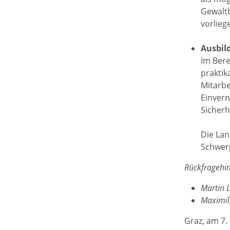
Gewaltb
vorlieg
Ausbild
Im Bere
praktik
Mitarbe
Einvern
Sicherh
Die Lan
Schwerp
Rückfragehin
Martin 
Maximil
Graz, am 7.