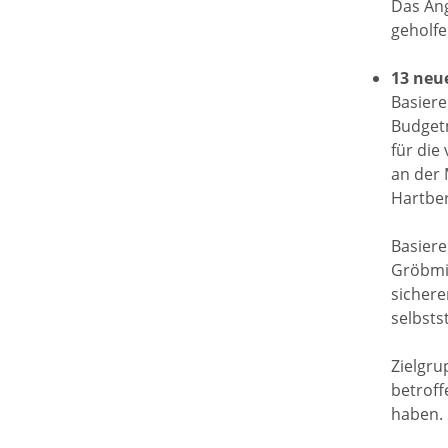
Das Ang
geholfe
13 neu
Basiere
Budgetm
für die
an der 
Hartber
Basiere
Gröbmi
sichere
selbsts
Zielgru
betroff
haben.