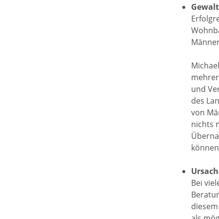
Gewalt
Erfolg
Wohnbau
Männer 
Michael
mehrere
und Ve
des Lan
von Män
nichts 
Übernah
können 
Ursach
Bei vie
Beratun
diesem 
als mög