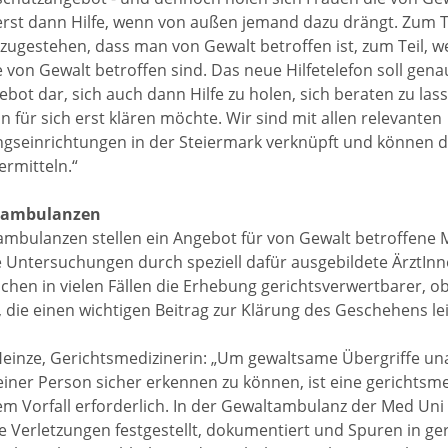
erst dann Hilfe, wenn von außen jemand dazu drängt. Zum Tei
nzugestehen, dass man von Gewalt betroffen ist, zum Teil, wei
e von Gewalt betroffen sind. Das neue Hilfetelefon soll genau
ebot dar, sich auch dann Hilfe zu holen, sich beraten zu la
on für sich erst klären möchte. Wir sind mit allen relevanten
gseinrichtungen in der Steiermark verknüpft und können di
ermitteln.“
tambulanzen
mbulanzen stellen ein Angebot für von Gewalt betroffene 
e Untersuchungen durch speziell dafür ausgebildete ÄrztIn
chen in vielen Fällen die Erhebung gerichtsverwertbarer, o
 die einen wichtigen Beitrag zur Klärung des Geschehens le
einze, Gerichtsmedizinerin: „Um gewaltsame Übergriffe una
einer Person sicher erkennen zu können, ist eine gerichts
m Vorfall erforderlich. In der Gewaltambulanz der Med Uni 
ne Verletzungen festgestellt, dokumentiert und Spuren in ge