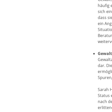
häufig 
sich ei
dass si
ein Ang
Situati
Beratun
weiterv
Gewal
Gewalta
dar. Di
ermögli
Spuren,
Sarah H
Status 
nach de
erlitte