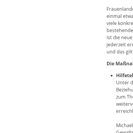
Frauenlande
einmal etwa
viele konkr
bestehenden
ist die neu
jederzeit er
und das gil
Die Maßna
Hilfet
Unter d
Beziehu
zum The
weiterv
erreich
Michael
Gewalts