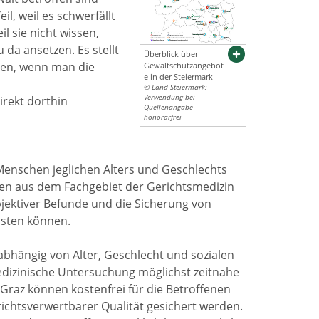
l, weil es schwerfällt
l sie nicht wissen,
 da ansetzen. Es stellt
Überblick über
ssen, wenn man die
Gewaltschutzangebot
e in der Steiermark
© Land Steiermark;
Verwendung bei
rekt dorthin
Quellenangabe
honorarfrei
Menschen jeglichen Alters und Geschlechts
nen aus dem Fachgebiet der Gerichtsmedizin
bjektiver Befunde und die Sicherung von
isten können.
bhängig von Alter, Geschlecht und sozialen
medizinische Untersuchung möglichst zeitnahe
Graz können kostenfrei für die Betroffenen
richtsverwertbarer Qualität gesichert werden.