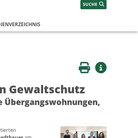
SUCHE
IENVERZEICHNIS
Seite drucken
Weitere Infos
en Gewaltschutz
eue Übergangswohnungen,
tierten
iedtbauer
am