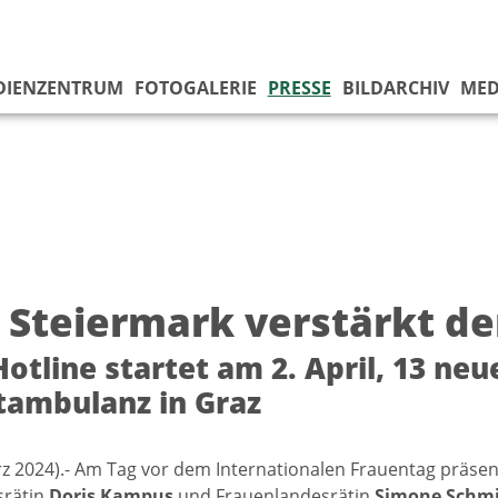
DIENZENTRUM
FOTOGALERIE
PRESSE
BILDARCHIV
MED
 Steiermark verstärkt d
otline startet am 2. April, 13 n
ambulanz in Graz
rz 2024).- Am Tag vor dem Internationalen Frauentag präsen
srätin
Doris Kampus
und Frauenlandesrätin
Simone Schm