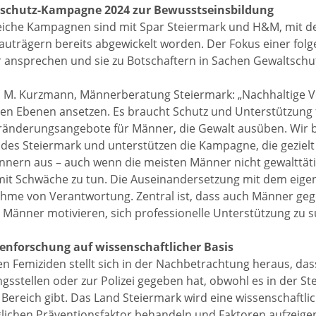
schutz-Kampagne 2024 zur Bewusstseinsbildung
reiche Kampagnen sind mit Spar Steiermark und H&M, mit 
trägern bereits abgewickelt worden. Der Fokus einer folg
ansprechen und sie zu Botschaftern in Sachen Gewaltschu
 M. Kurzmann, Männerberatung Steiermark: „Nachhaltige V
n Ebenen ansetzen. Es braucht Schutz und Unterstützung fü
ränderungsangebote für Männer, die Gewalt ausüben. Wi
des Steiermark und unterstützen die Kampagne, die gezielt
nern aus – auch wenn die meisten Männer nicht gewalttätig 
mit Schwäche zu tun. Die Auseinandersetzung mit dem eigen
me von Verantwortung. Zentral ist, dass auch Männer geg
Männer motivieren, sich professionelle Unterstützung zu s
enforschung auf wissenschaftlicher Basis
len Femiziden stellt sich in der Nachbetrachtung heraus, das
gsstellen oder zur Polizei gegeben hat, obwohl es in der St
Bereich gibt. Das Land Steiermark wird eine wissenschaftlic
lichen Präventionsfaktor behandeln und Faktoren aufzeigen s