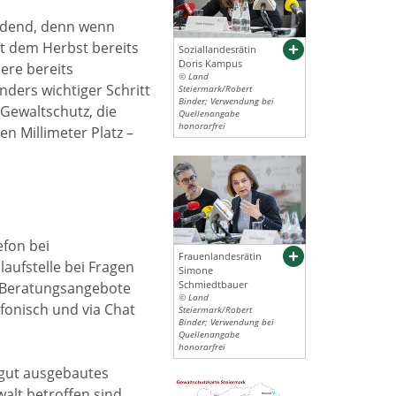
eidend, denn wenn
it dem Herbst bereits
Soziallandesrätin
Doris Kampus
ere bereits
© Land
ers wichtiger Schritt
Steiermark/Robert
Binder; Verwendung bei
Gewaltschutz, die
Quellenangabe
honorarfrei
en Millimeter Platz –
efon bei
Frauenlandesrätin
laufstelle bei Fragen
Simone
Schmiedtbauer
n Beratungsangebote
© Land
fonisch und via Chat
Steiermark/Robert
Binder; Verwendung bei
Quellenangabe
honorarfrei
 gut ausgebautes
alt betroffen sind