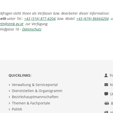
fragen steht Ihnen als Verfasser bzw. Bearbeiter dieser Information:
meth
unter Tel.:
+43 (316) 877-4204
, bzw. Mobil:
+43 (676) 86664204
un
eth@stmk.gv.at
zur Verfügung.
 Hofgasse 16 -
Datenschutz
QUICKLINKS:
F
Verwaltung & Serviceportal
N
Dienststellen & Organigramm
Ü
Bezirkshauptmannschaften
Themen & Fachportale
B
Politik
A