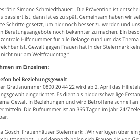
srätin Simone Schmiedtbauer: „Die Prävention ist entsch
s passiert ist, dann ist es zu spät. Gemeinsam haben wir se
ete Schritte gesetzt, um hier noch besser zu werden und uns
 Beratungsangebote noch bekannter zu machen. Ein besond
e zentrale Hilfenummer für alle Belange rund um das Thema 
reichbar ist. Gewalt gegen Frauen hat in der Steiermark kein
t nicht nur am Weltfrauentag.“
hmen im Einzelnen:
elefon bei Beziehungsgewalt
er Gratisnummer 0800 20 44 22 wird ab 2. April das Hilfetel
ngsgewalt eingerichtet. Es dient als niederschwellige Erstan
ma Gewalt in Beziehungen und wird Betroffene schnell a
ermitteln. Die Rufnummer ist an 365 Tagen im Jahr 24/7 tele
bar.
a Gosch, Frauenhäuser Steiermark: „Wir verfügen über ein
chutzangebot - und dennoch holen sich Frauen die von Gew