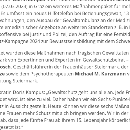
(07.03.2023) in Graz ein weiteres Maßnahmenpaket für meh
 Es umfasst ein neues Hilfetelefon bei Beziehungsgewalt, 13
ohnungen, den Ausbau der Gewaltambulanz an der Medizin
telemedizinischer Angebote an weiteren Standorten z. B. in
ffensive bei Justiz und Polizei, den Auftrag für eine Femizi
tz-Kampagne 2024 zur Bewusstseinsbildung mit dem Schwe
tet wurden diese Maßnahmen nach tragischen Gewalttaten 
ark von Expertinnen und Experten im Gewaltschutzbeirat 
Gosch
, Geschäftsführerin der Frauenhäuser Steiermark, der
ze
sowie dem Psychotherapeuten
Michael M. Kurzmann
v
tung Steiermark.
srätin Doris Kampus: „Gewaltschutz geht uns alle an. Jede Fr
et wird, ist eine zu viel. Daher haben wir ein Sechs-Punkte
z in Aussicht gestellt. Heute können wir diese sechs Maßna
ene Frauen mehr Schutz mit sich bringen werden. Wir in der
 ab, dass jede fünfte Frau ab ihrem 15. Lebensjahr körperlic
setzt ist.“