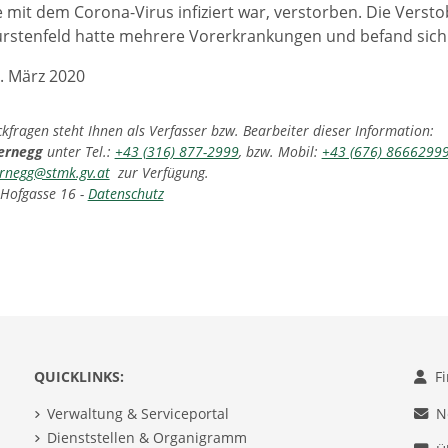
ie mit dem Corona-Virus infiziert war, verstorben. Die Vers
rstenfeld hatte mehrere Vorerkrankungen und befand sich 
. März 2020
fragen steht Ihnen als Verfasser bzw. Bearbeiter dieser Information:
ernegg
unter Tel.:
+43 (316) 877-2999
, bzw. Mobil:
+43 (676) 8666299
rnegg@stmk.gv.at
zur Verfügung.
 Hofgasse 16 -
Datenschutz
QUICKLINKS:
F
Verwaltung & Serviceportal
N
Dienststellen & Organigramm