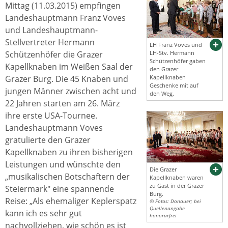
Mittag (11.03.2015) empfingen
Landeshauptmann Franz Voves
und Landeshauptmann-
Stellvertreter Hermann
LH Franz Voves und
Schützenhöfer die Grazer
LH-Stv. Hermann
Schützenhöfer gaben
Kapellknaben im Weißen Saal der
den Grazer
Grazer Burg. Die 45 Knaben und
Kapellknaben
Geschenke mit auf
jungen Männer zwischen acht und
den Weg.
22 Jahren starten am 26. März
ihre erste USA-Tournee.
Landeshauptmann Voves
gratulierte den Grazer
Kapellknaben zu ihren bisherigen
Leistungen und wünschte den
Die Grazer
„musikalischen Botschaftern der
Kapellknaben waren
zu Gast in der Grazer
Steiermark" eine spannende
Burg.
Reise: „Als ehemaliger Keplerspatz
© Fotos: Donauer; bei
Quellenangabe
kann ich es sehr gut
honorarfrei
nachvollziehen, wie schön es ist