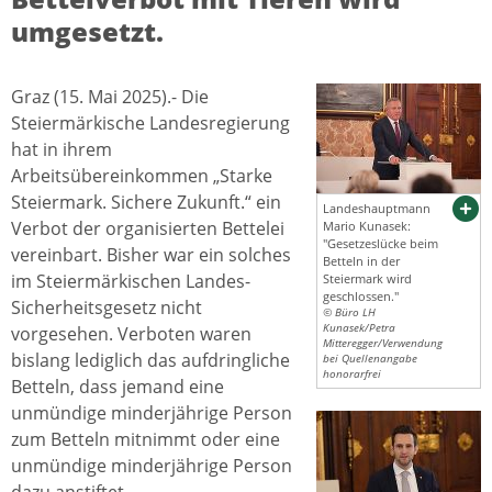
umgesetzt.
Graz (15. Mai 2025).- Die
Steiermärkische Landesregierung
hat in ihrem
Arbeitsübereinkommen „Starke
Steiermark. Sichere Zukunft.“ ein
Landeshauptmann
Verbot der organisierten Bettelei
Mario Kunasek:
"Gesetzeslücke beim
vereinbart. Bisher war ein solches
Betteln in der
im Steiermärkischen Landes-
Steiermark wird
geschlossen."
Sicherheitsgesetz nicht
© Büro LH
Kunasek/Petra
vorgesehen. Verboten waren
Mitteregger/Verwendung
bislang lediglich das aufdringliche
bei Quellenangabe
honorarfrei
Betteln, dass jemand eine
unmündige minderjährige Person
zum Betteln mitnimmt oder eine
unmündige minderjährige Person