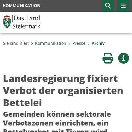
KOMMUNIKATION
Sie sind hier:
Kommunikation
Presse
Archiv
Seite druc
Wei
Landesregierung fixiert
Verbot der organisierten
Bettelei
Gemeinden können sektorale
Verbotszonen einrichten, ein
Bettelverbot mit Tieren wird