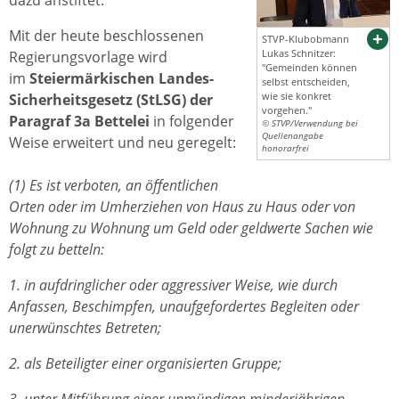
dazu anstiftet.
Mit der heute beschlossenen
STVP-Klubobmann
Lukas Schnitzer:
Regierungsvorlage wird
"Gemeinden können
im
Steiermärkischen
Landes-
selbst entscheiden,
wie sie konkret
Sicherheitsgesetz (StLSG) der
vorgehen."
Paragraf 3a Bettelei
in folgender
© STVP/Verwendung bei
Quellenangabe
Weise erweitert und neu geregelt:
honorarfrei
(1) Es ist verboten, an öffentlichen
Orten oder im Umherziehen von Haus zu Haus oder von
Wohnung zu Wohnung um Geld oder geldwerte Sachen wie
folgt zu betteln:
1. in aufdringlicher oder aggressiver Weise, wie durch
Anfassen, Beschimpfen, unaufgefordertes Begleiten oder
unerwünschtes Betreten;
2. als Beteiligter einer organisierten Gruppe;